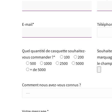
E-mail*
Télépho
Quel quantité de casquette souhaitez-
Souhaite
vous commander ?*
100
200
marquage 
500
1000
2500
5000
le champ
+ de 5000
Comment nous avez-vous connus ?
Votre message *