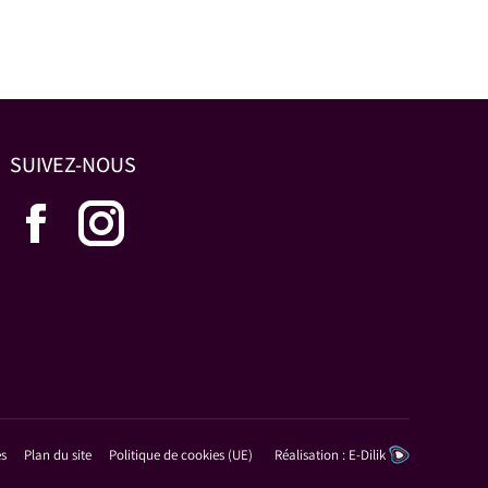
SUIVEZ-NOUS
La
La
page
page
Facebook
Instagram
s'ouvre
s'ouvre
dans
dans
es
Plan du site
Politique de cookies (UE)
Réalisation :
E-Dilik
une
une