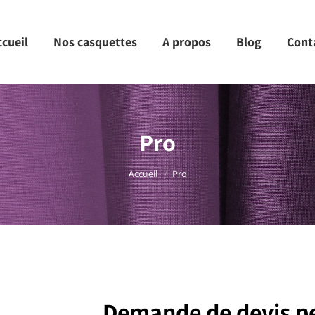
ccueil
Nos casquettes
A propos
Blog
Cont
Pro
Vous êtes ici :
Accueil
Pro
Demande de devis p