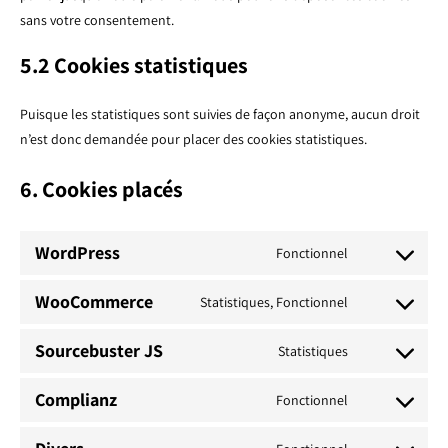
sans votre consentement.
5.2 Cookies statistiques
Puisque les statistiques sont suivies de façon anonyme, aucun droit
n’est donc demandée pour placer des cookies statistiques.
6. Cookies placés
WordPress
Fonctionnel
Consent
to
WooCommerce
Statistiques, Fonctionnel
Consent
service
to
wordpress
Sourcebuster JS
Statistiques
Consent
service
to
woocommerc
Complianz
Fonctionnel
Consent
service
to
sourcebuster-