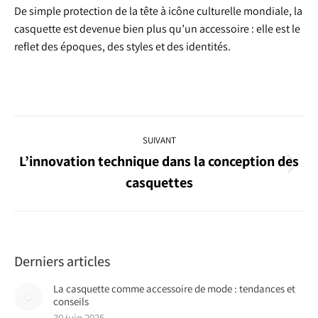
De simple protection de la tête à icône culturelle mondiale, la
casquette est devenue bien plus qu’un accessoire : elle est le
reflet des époques, des styles et des identités.
Navigation
SUIVANT
article
L’innovation technique dans la conception des
Article
casquettes
suivant
:
Derniers articles
La casquette comme accessoire de mode : tendances et
conseils
30 juin 2025